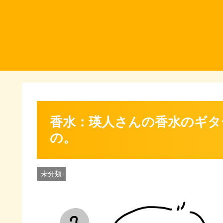
香水：瑛人さんの香水のギタ
の。
未分類