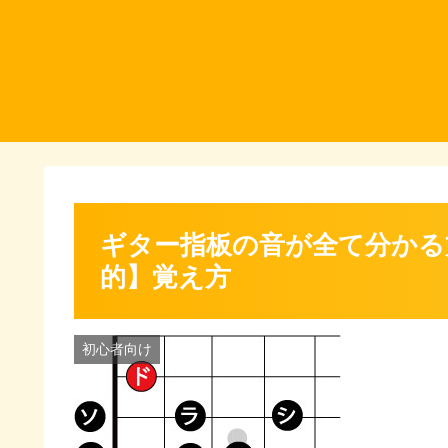
ギター指板の音が全て分かる
的】覚え方
初心者向け