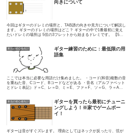
向きについて
今回はギターのドレミの場所と、TAB譜の向きや見方について解説し
ます。 ギターのドレミの場所はどこ？ ギターの中で1番最初に覚え
たいドレミの場所は 5弦の3フレットから始まるドレミです。 【5弦3
フレットは...
ギター練習のために：最低限の用
本当の初心者向け
語集
ここでは本当に必要な用語だけ集めました。 ・コード(和音)複数の音
を重ねた音、Cコード、Bコードなどがある ・音名（アルファベット
とドレミ表記）ド＝C、レ＝D、ミ＝E、ファ＝F、ソ＝G、ラ＝A、
シ＝B ・チューニングチュ...
ギターを買ったら最初にチューニ
本当の初心者向け
ングしよう！※家でゲームボー
イ！
ギターは音がすぐズレます。 理由としてはネックが反ったり、弦が