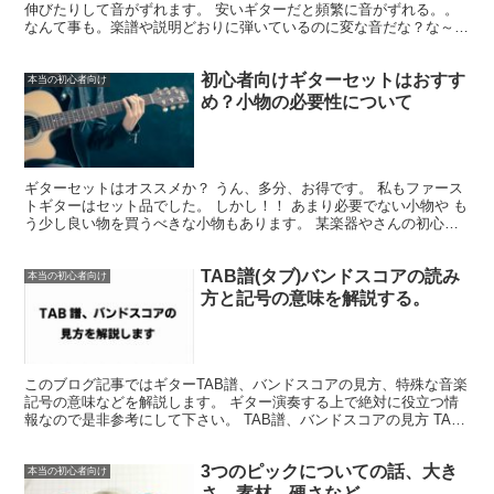
伸びたりして音がずれます。 安いギターだと頻繁に音がずれる。。
なんて事も。楽譜や説明どおりに弾いているのに変な音だな？な～ん
てことになる前に毎回チューニングはしましょう。
初心者向けギターセットはおすす
本当の初心者向け
め？小物の必要性について
ギターセットはオススメか？ うん、多分、お得です。 私もファース
トギターはセット品でした。 しかし！！ あまり必要でない小物や も
う少し良い物を買うべきな小物もあります。 某楽器やさんの初心者
向けセット...
TAB譜(タブ)バンドスコアの読み
本当の初心者向け
方と記号の意味を解説する。
このブログ記事ではギターTAB譜、バンドスコアの見方、特殊な音楽
記号の意味などを解説します。 ギター演奏する上で絶対に役立つ情
報なので是非参考にして下さい。 TAB譜、バンドスコアの見方 TAB
譜とは下の図のように横線に...
3つのピックについての話、大き
本当の初心者向け
さ、素材、硬さなど