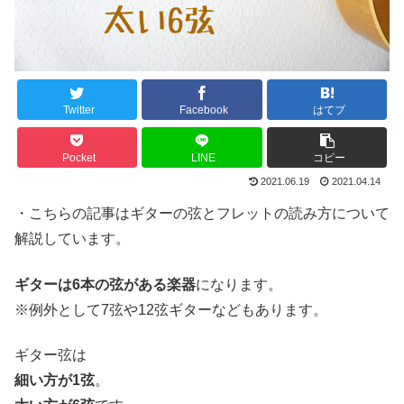
Twitter
Facebook
はてブ
Pocket
LINE
コピー
2021.06.19
2021.04.14
・こちらの記事はギターの弦とフレットの読み方について
解説しています。
ギターは6本の弦がある楽器
になります。
※例外として7弦や12弦ギターなどもあります。
ギター弦は
細い方が1弦
。