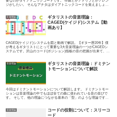
要なのがダイアトニックコードです。 作曲とかアドリブとかアレン
ジがしたい。 そんなアナタはダイアトニックコードを覚えましょ
う。 ※ダイアトニックコードを...
ギタリストの音楽理論：
音楽理論
CAGED(ケイジド)システム【動
画あり】
CAGED(ケイジド)システムを図と動画で解説。【ギター歴20年】僕
が考えるギタリストにとって重要な3大音楽理論の一つがCAGEDシ
ステムです。沢山のコード(ポジション)指板の音の把握が出来て、ア
ドリブやアレンジに役立つなど非常に便利です。
ギタリストの音楽理論：ドミナン
音楽理論
トモーションについて解説
今回はドミナントモーションについて解説します。 ドミナントモー
ションは音楽理論の中でもほぼ全ての曲に使われている音の並びで
す。 そして、他の理論につながる基本の「型」のような理論です。
簡単なのでサクッと覚えておきまし...
コードの役割について：スリーコ
音楽理論
ード