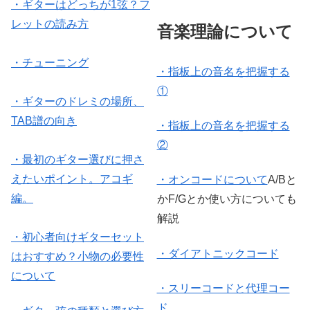
・ギターはどっちが1弦？フ
レットの読み方
音楽理論について
・チューニング
・指板上の音名を把握する
①
・ギターのドレミの場所、
TAB譜の向き
・指板上の音名を把握する
②
・
最初のギター選びに押さ
えたいポイント。アコギ
・オンコードについて
A/Bと
編。
かF/Gとか使い方についても
解説
・初心者向けギターセット
・ダイアトニックコード
はおすすめ？小物の必要性
について
・スリーコードと代理コー
ド